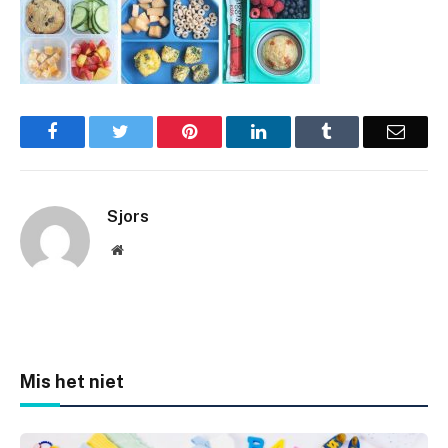
Facebook
Twitter
Pinterest
LinkedIn
Tumblr
Email
Sjors
Website
Mis het niet