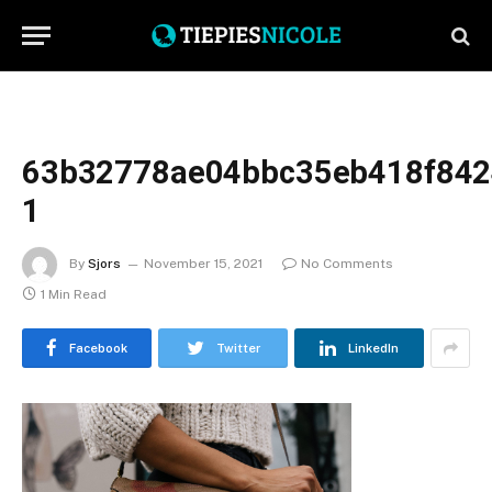
63b32778ae04bbc35eb418f842
1
By
Sjors
November 15, 2021
No Comments
1 Min Read
Facebook
Twitter
LinkedIn