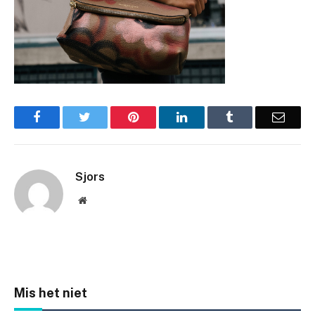
Facebook
Twitter
Pinterest
LinkedIn
Tumblr
Email
Sjors
Website
Mis het niet