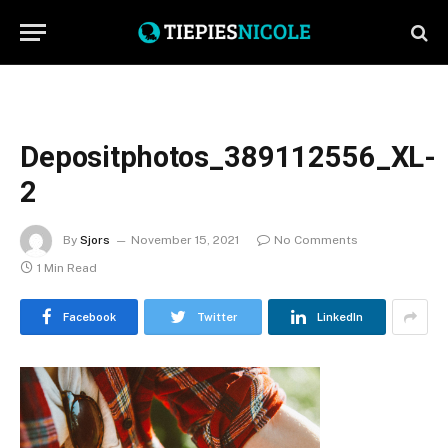
Depositphotos_389112556_XL-
2
By
Sjors
November 15, 2021
No Comments
1 Min Read
Facebook
Twitter
LinkedIn