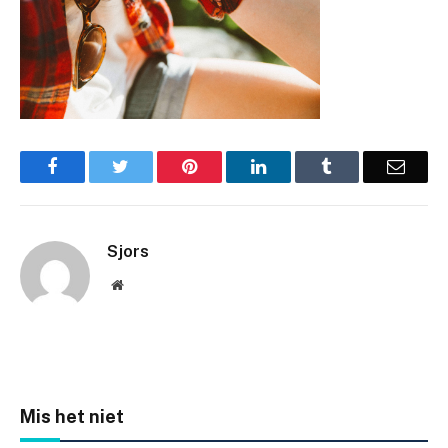
Facebook
Twitter
Pinterest
LinkedIn
Tumblr
Email
Sjors
Website
Mis het niet